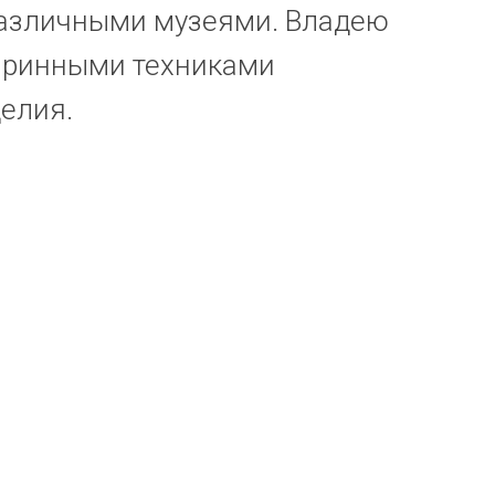
различными музеями. Владею
аринными техниками
елия.