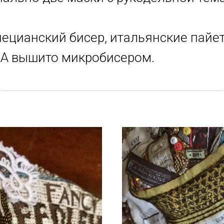
нецианский бисер, итальянские пайет
A вышито микробисером.