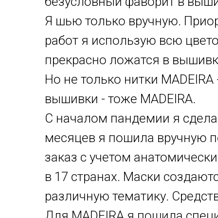
безусловный фаворит в выши
Я шью только вручную. Прио
работ я использую всю цвето
прекрасно ложатся в вышивке
Но не только нитки MADEIRA 
вышивки - тоже MADEIRA.
С началом пандемии я сделал
месяцев я пошила вручную по
заказ с учетом анатомическ
в 17 странах. Маски создают
различную тематику. Средств
Для MADEIRA я пошила специ