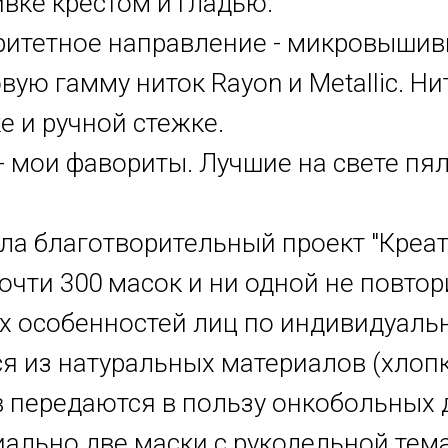
вке крестом и гладью.
ритетное направление - микровышив
вую гамму ниток Rayon и Metallic. Н
 и ручной стежке.
- мои фавориты. Лучшие на свете пя
а благотворительный проект "Креат
чти 300 масок и ни одной не повтор
их особенностей лиц по индивидуаль
ся из натуральных материалов (хлоп
 передаются в пользу онкобольных д
ально две маски с рукодельной тема