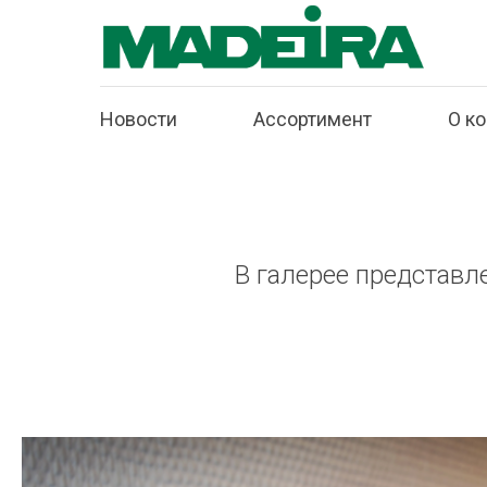
Новости
Ассортимент
О к
В галерее представл