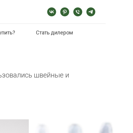
упить?
Стать дилером
льзовались швейные и