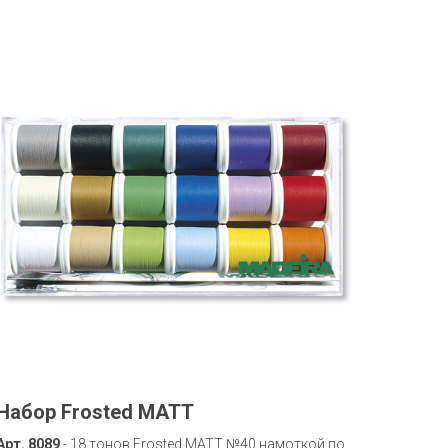
Набор Frosted MATT
Арт. 8089
- 18 тонов Frosted MATT №40 намоткой по