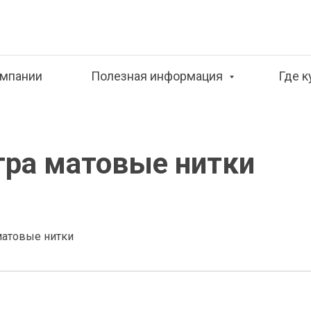
омпании
Полезная информация
Где к
тра матовые нитки
матовые нитки