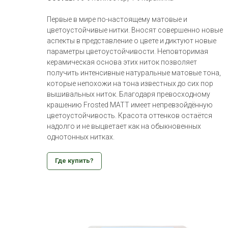
Первые в мире по-настоящему матовые и
цветоустойчивые нитки. Вносят совершенно новые
аспекты в представление о цвете и диктуют новые
параметры цветоустойчивости. Неповторимая
керамическая основa этих ниток позволяет
получить интенсивные натуральные матовые тона,
которые непохожи на тона известных до сих пор
вышивальных ниток. Благодаря превосходному
крашению Frosted MATT имеет непревзойдённую
цветоустойчивость. Красота оттенков остаётся
надолго и не выцветает как на обыкновенных
однoтoнных нитках.
Где купить?