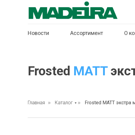
Новости
Ассортимент
О к
Frosted
MATT
экс
Главная
Каталог
Frosted MATT экстра 
»
»